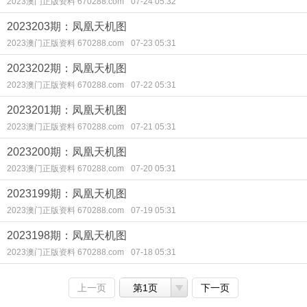
2023澳门正版资料 670288.com
07-24 05:32
2023203期：凤凰天机图
2023澳门正版资料 670288.com
07-23 05:31
2023202期：凤凰天机图
2023澳门正版资料 670288.com
07-22 05:31
2023201期：凤凰天机图
2023澳门正版资料 670288.com
07-21 05:31
2023200期：凤凰天机图
2023澳门正版资料 670288.com
07-20 05:31
2023199期：凤凰天机图
2023澳门正版资料 670288.com
07-19 05:31
2023198期：凤凰天机图
2023澳门正版资料 670288.com
07-18 05:31
上一页
第1页
下一页