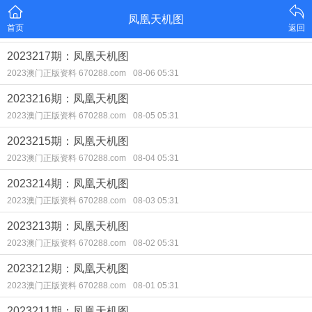
凤凰天机图
首页
返回
2023217期：凤凰天机图
2023澳门正版资料 670288.com
08-06 05:31
2023216期：凤凰天机图
2023澳门正版资料 670288.com
08-05 05:31
2023215期：凤凰天机图
2023澳门正版资料 670288.com
08-04 05:31
2023214期：凤凰天机图
2023澳门正版资料 670288.com
08-03 05:31
2023213期：凤凰天机图
2023澳门正版资料 670288.com
08-02 05:31
2023212期：凤凰天机图
2023澳门正版资料 670288.com
08-01 05:31
2023211期：凤凰天机图