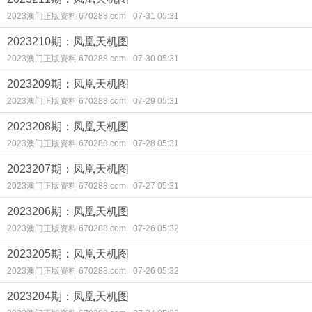
2023澳门正版资料 670288.com
07-31 05:31
2023210期：凤凰天机图
2023澳门正版资料 670288.com
07-30 05:31
2023209期：凤凰天机图
2023澳门正版资料 670288.com
07-29 05:31
2023208期：凤凰天机图
2023澳门正版资料 670288.com
07-28 05:31
2023207期：凤凰天机图
2023澳门正版资料 670288.com
07-27 05:31
2023206期：凤凰天机图
2023澳门正版资料 670288.com
07-26 05:32
2023205期：凤凰天机图
2023澳门正版资料 670288.com
07-26 05:32
2023204期：凤凰天机图